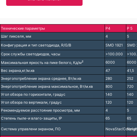
Технические параметры
P4
P 5
Шаг пикселя, мм
4
5
Конфигурация и тип светодиода, R/G/B
SMD 1921
SMD 
Срок службы светодиодов, часы
>100.000
>100
²
6000
6000
Максимальная яркость на пике белого, Кд/м
Вес экрана,кг/м.кв
47
41,5
Энергопотребление экрана среднее, Вт/м.кв
280
252
Энергопотребление экрана максимальное, Вт/м.кв
800
720
Угол обзора по горизонтали, градус
140
140
Угол обзора по вертикали, градус
120
120
Рекомендуемое расстояние просмотра, мм
4
5
Степень пыле-и влаго-защиты, IP
65
65
Система управлени экраном, ПО
NovaStar/Colorigh
NovaS